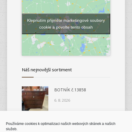
Klepnutím přijměte marketingové soubory
cookie a povolte tento obsah
Náš nejnovější sortiment
BOTNÍK č.13858
6. 8. 2026
Používáme cookies k optimalizaci našich webových stránek a našich
KOMODA č.14046
služeb.