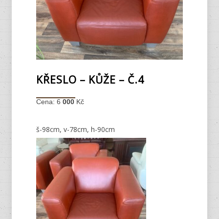
KŘESLO – KŮŽE – Č.4
Cena: 6
000
Kč
š-98cm, v-78cm, h-90cm