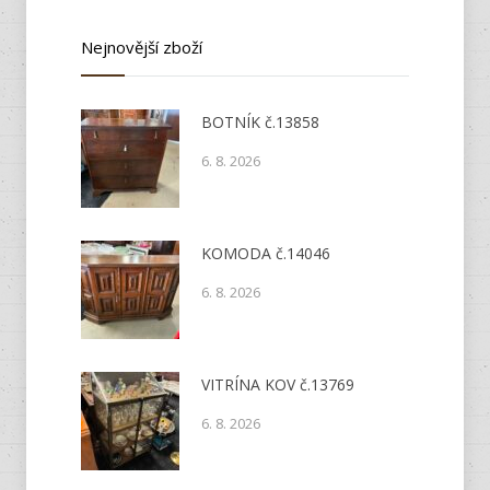
Nejnovější zboží
BOTNÍK č.13858
6. 8. 2026
KOMODA č.14046
6. 8. 2026
VITRÍNA KOV č.13769
6. 8. 2026