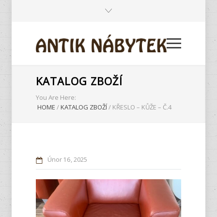
KATALOG ZBOŽÍ
You Are Here:
HOME
/
KATALOG ZBOŽÍ
/
KŘESLO – KŮŽE – Č.4
Únor
16
2025