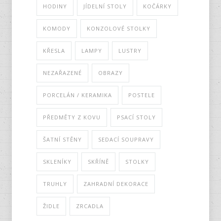
HODINY
JÍDELNÍ STOLY
KOČÁRKY
KOMODY
KONZOLOVÉ STOLKY
KŘESLA
LAMPY
LUSTRY
NEZAŘAZENÉ
OBRAZY
PORCELÁN / KERAMIKA
POSTELE
PŘEDMĚTY Z KOVU
PSACÍ STOLY
ŠATNÍ STĚNY
SEDACÍ SOUPRAVY
SKLENÍKY
SKŘÍNĚ
STOLKY
TRUHLY
ZAHRADNÍ DEKORACE
ŽIDLE
ZRCADLA