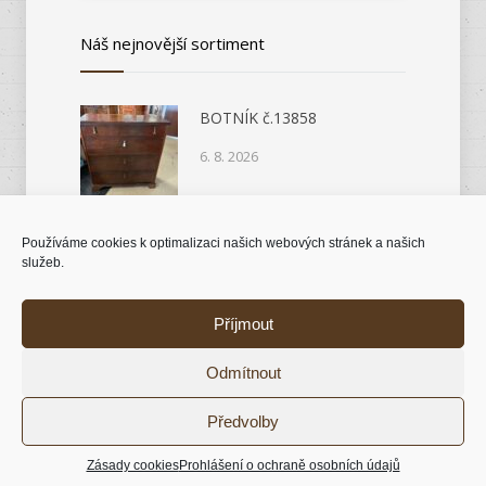
Náš nejnovější sortiment
BOTNÍK č.13858
6. 8. 2026
Používáme cookies k optimalizaci našich webových stránek a našich
KOMODA č.14046
služeb.
6. 8. 2026
Příjmout
Odmítnout
© 2018 Antik nábytek |
Tvorba stránek Kutná
Předvolby
Hora - Intersite.cz
Zásady cookies
Prohlášení o ochraně osobních údajů