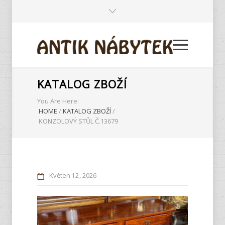
KATALOG ZBOŽÍ
You Are Here:
HOME
/
KATALOG ZBOŽÍ
/
KONZOLOVÝ STŮL Č.13679
Květen
12
2026