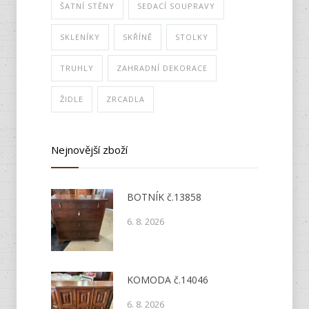
ŠATNÍ STĚNY
SEDACÍ SOUPRAVY
SKLENÍKY
SKŘÍNĚ
STOLKY
TRUHLY
ZAHRADNÍ DEKORACE
ŽIDLE
ZRCADLA
Nejnovější zboží
BOTNÍK č.13858
6. 8. 2026
KOMODA č.14046
6. 8. 2026