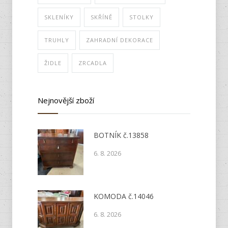
SKLENÍKY
SKŘÍNĚ
STOLKY
TRUHLY
ZAHRADNÍ DEKORACE
ŽIDLE
ZRCADLA
Nejnovější zboží
BOTNÍK č.13858
6. 8. 2026
KOMODA č.14046
6. 8. 2026