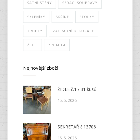
ŠATNÍ STĚNY
SEDACÍ SOUPRAVY
SKLENÍKY
SKŘÍNĚ
STOLKY
TRUHLY
ZAHRADNÍ DEKORACE
ŽIDLE
ZRCADLA
Nejnovější zboží
ŽIDLE č.1 / 31 kusů
15. 5. 2026
SEKRETÁŘ č.13706
15. 5. 2026