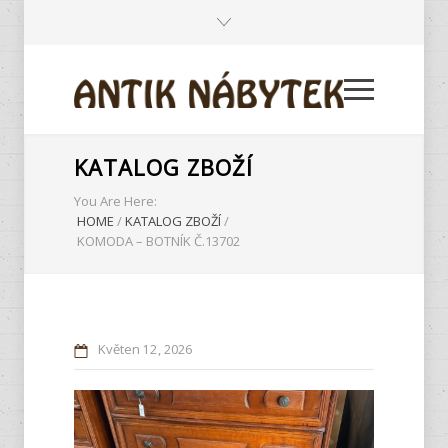
KATALOG ZBOŽÍ
You Are Here:
HOME
/
KATALOG ZBOŽÍ
/
KOMODA – BOTNÍK Č.13702
Květen
12
2026