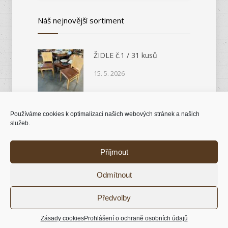
Náš nejnovější sortiment
ŽIDLE č.1 / 31 kusů
15. 5. 2026
Používáme cookies k optimalizaci našich webových stránek a našich
SEKRETÁŘ č.13706
služeb.
15. 5. 2026
Příjmout
Odmítnout
© 2018 Antik nábytek |
Tvorba stránek Kutná
Předvolby
Hora - Intersite.cz
Zásady cookies
Prohlášení o ochraně osobních údajů