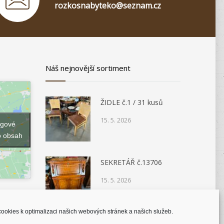
rozkosnabyteko@seznam.cz
Náš nejnovější sortiment
ŽIDLE č.1 / 31 kusů
15. 5. 2026
ngové
o obsah
SEKRETÁŘ č.13706
15. 5. 2026
ookies k optimalizaci našich webových stránek a našich služeb.