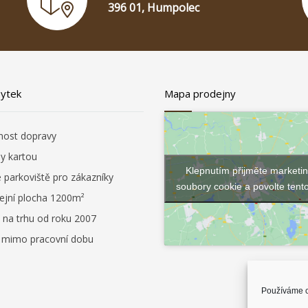
396 01, Humpolec
bytek
Mapa prodejny
ost dopravy
by kartou
Klepnutím přijměte marketi
é parkoviště pro zákazníky
soubory cookie a povolte tent
ejní plocha 1200m²
 na trhu od roku 2007
i mimo pracovní dobu
Používáme c