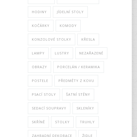
HODINY
JÍDELNÍ STOLY
KOČÁRKY
KOMODY
KONZOLOVÉ STOLKY
KŘESLA
LAMPY
LUSTRY
NEZAŘAZENÉ
OBRAZY
PORCELÁN / KERAMIKA
POSTELE
PŘEDMĚTY Z KOVU
PSACÍ STOLY
ŠATNÍ STĚNY
SEDACÍ SOUPRAVY
SKLENÍKY
SKŘÍNĚ
STOLKY
TRUHLY
ZAHRADNÍ DEKORACE
ŽIDLE