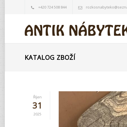
+420 724 508 844
rozkosnabyteko@sezn
KATALOG ZBOŽÍ
Říjen
31
2025