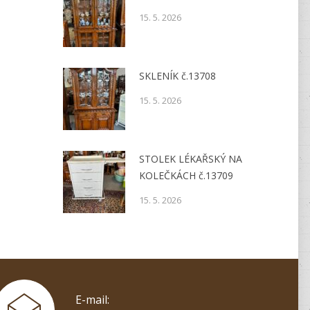
15. 5. 2026
SKLENÍK č.13708
15. 5. 2026
STOLEK LÉKAŘSKÝ NA
KOLEČKÁCH č.13709
15. 5. 2026
E-mail: