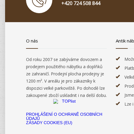
+420 724 508 844
O nás
Antik ná
Možn
Od roku 2007 se zabýváme dovozem a
prodejem použitého nábytku a doplňků
Plat
ze zahraničí. Prodejní plocha prodejny je
Velk
1200 m². V areálu je pro zákazníky k
Prod
dispozici velké parkoviště. Po dohodě lze
Jsme
zakoupené zboží uskladnit i na delší dobu.
Lze 
PROHLÁŠENÍ O OCHRANĚ OSOBNÍCH
ÚDAJŮ
ZÁSADY COOKIES (EU)