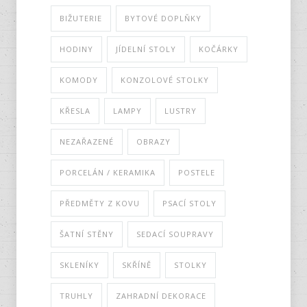
BIŽUTERIE
BYTOVÉ DOPLŇKY
HODINY
JÍDELNÍ STOLY
KOČÁRKY
KOMODY
KONZOLOVÉ STOLKY
KŘESLA
LAMPY
LUSTRY
NEZAŘAZENÉ
OBRAZY
PORCELÁN / KERAMIKA
POSTELE
PŘEDMĚTY Z KOVU
PSACÍ STOLY
ŠATNÍ STĚNY
SEDACÍ SOUPRAVY
SKLENÍKY
SKŘÍNĚ
STOLKY
TRUHLY
ZAHRADNÍ DEKORACE