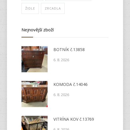
ŽIDLE
ZRCADLA
Nejnovější zboží
BOTNÍK č.13858
6. 8. 2026
KOMODA č.14046
6. 8. 2026
VITRÍNA KOV č.13769
6. 8. 2026