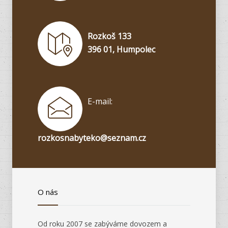
Rozkoš 133
396 01, Humpolec
E-mail:
rozkosnabyteko@seznam.cz
O nás
Od roku 2007 se zabýváme dovozem a