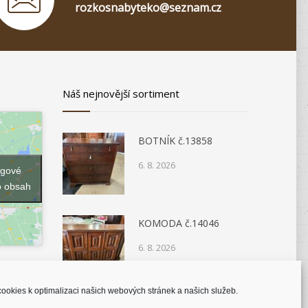
rozkosnabyteko@seznam.cz
Náš nejnovější sortiment
BOTNÍK č.13858
6. 8. 2026
ngové
o obsah
KOMODA č.14046
6. 8. 2026
ookies k optimalizaci našich webových stránek a našich služeb.