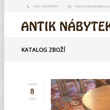
+420 724 508 844
rozkosnabyteko@sezn
KATALOG ZBOŽÍ
Srpen
8
2025