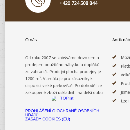
+420 724 508 844
O nás
Antik ná
Možn
Od roku 2007 se zabýváme dovozem a
prodejem použitého nábytku a doplňků
Plat
ze zahraničí. Prodejní plocha prodejny je
Velk
1200 m². V areálu je pro zákazníky k
Prod
dispozici velké parkoviště. Po dohodě lze
Jsme
zakoupené zboží uskladnit i na delší dobu.
Lze 
PROHLÁŠENÍ O OCHRANĚ OSOBNÍCH
ÚDAJŮ
ZÁSADY COOKIES (EU)