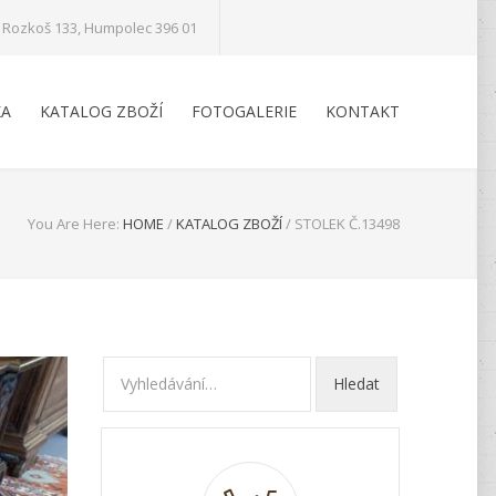
Rozkoš 133, Humpolec 396 01
KA
KATALOG ZBOŽÍ
FOTOGALERIE
KONTAKT
You Are Here:
HOME
/
KATALOG ZBOŽÍ
/
STOLEK Č.13498