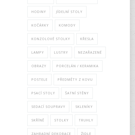
HODINY
JÍDELNÍ STOLY
KOČÁRKY
KOMODY
KONZOLOVÉ STOLKY
KŘESLA
LAMPY
LUSTRY
NEZAŘAZENÉ
OBRAZY
PORCELÁN / KERAMIKA
POSTELE
PŘEDMĚTY Z KOVU
PSACÍ STOLY
ŠATNÍ STĚNY
SEDACÍ SOUPRAVY
SKLENÍKY
SKŘÍNĚ
STOLKY
TRUHLY
ZAHRADNÍ DEKORACE
ŽIDLE