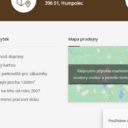
396 01, Humpolec
bytek
Mapa prodejny
ost dopravy
by kartou
Klepnutím přijměte marketi
é parkoviště pro zákazníky
soubory cookie a povolte tent
ejní plocha 1200m²
 na trhu od roku 2007
i mimo pracovní dobu
Používáme c