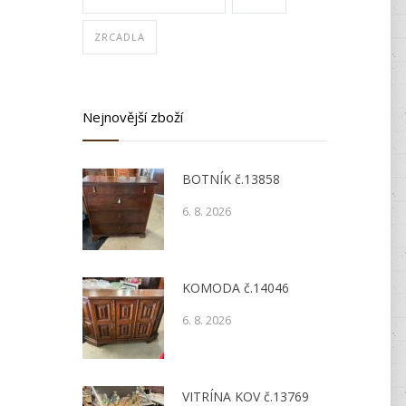
ZRCADLA
Nejnovější zboží
BOTNÍK č.13858
6. 8. 2026
KOMODA č.14046
6. 8. 2026
VITRÍNA KOV č.13769