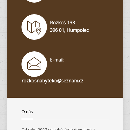
Rozkoš 133
396 01, Humpolec
E-mail:
rozkosnabyteko@seznam.cz
O nás
Od roku 2007 se zabýváme dovozem a