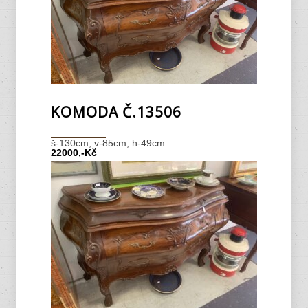
KOMODA Č.13506
š-130cm, v-85cm, h-49cm
22000,-Kč