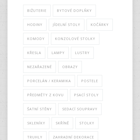
BIŽUTERIE
BYTOVÉ DOPLŇKY
HODINY
JÍDELNÍ STOLY
KOČÁRKY
KOMODY
KONZOLOVÉ STOLKY
KŘESLA
LAMPY
LUSTRY
NEZAŘAZENÉ
OBRAZY
PORCELÁN / KERAMIKA
POSTELE
PŘEDMĚTY Z KOVU
PSACÍ STOLY
ŠATNÍ STĚNY
SEDACÍ SOUPRAVY
SKLENÍKY
SKŘÍNĚ
STOLKY
TRUHLY
ZAHRADNÍ DEKORACE