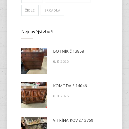
ŽIDLE
ZRCADLA
Nejnovější zboží
BOTNÍK č.13858
6. 8. 2026
KOMODA č.14046
6. 8. 2026
VITRÍNA KOV č.13769