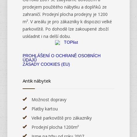
prodejem použitého nábytku a doplňků ze
zahraničí. Prodejní plocha prodejny je 1200
m². V areálu je pro zákazníky k dispozici velké
parkoviště. Po dohodě lze zakoupené zboží
uskladnit i na delší dobu.
PROHLÁŠENÍ O OCHRANĚ OSOBNÍCH
ÚDAJŮ
ZÁSADY COOKIES (EU)
Antik nábytek
Možnost dopravy
Platby kartou
Velké parkoviště pro zákazníky
Prodejní plocha 1200m²
Jsme na trhu od roku 2007