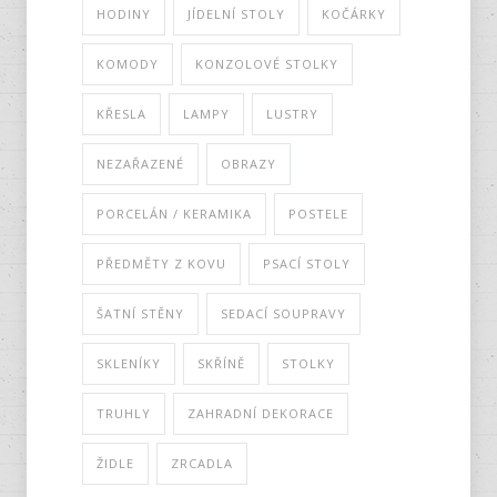
HODINY
JÍDELNÍ STOLY
KOČÁRKY
KOMODY
KONZOLOVÉ STOLKY
KŘESLA
LAMPY
LUSTRY
NEZAŘAZENÉ
OBRAZY
PORCELÁN / KERAMIKA
POSTELE
PŘEDMĚTY Z KOVU
PSACÍ STOLY
ŠATNÍ STĚNY
SEDACÍ SOUPRAVY
SKLENÍKY
SKŘÍNĚ
STOLKY
TRUHLY
ZAHRADNÍ DEKORACE
ŽIDLE
ZRCADLA