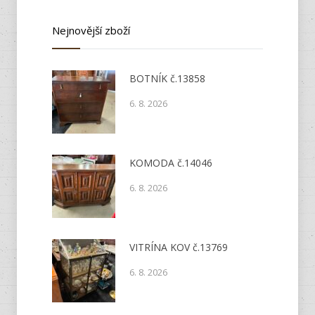
Nejnovější zboží
BOTNÍK č.13858
6. 8. 2026
KOMODA č.14046
6. 8. 2026
VITRÍNA KOV č.13769
6. 8. 2026