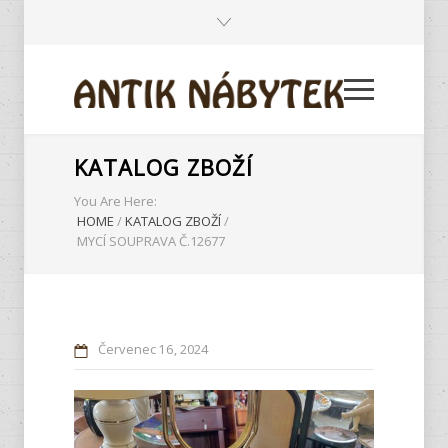
KATALOG ZBOŽÍ
You Are Here:
HOME
/
KATALOG ZBOŽÍ
/
MYCÍ SOUPRAVA Č.12677
Červenec
16
2024