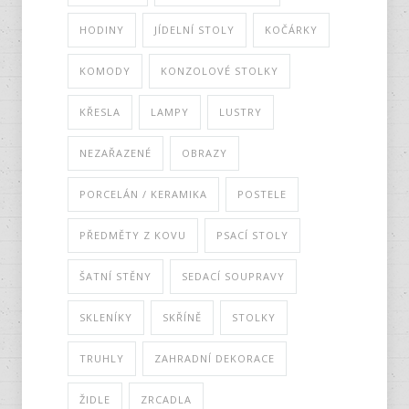
HODINY
JÍDELNÍ STOLY
KOČÁRKY
KOMODY
KONZOLOVÉ STOLKY
KŘESLA
LAMPY
LUSTRY
NEZAŘAZENÉ
OBRAZY
PORCELÁN / KERAMIKA
POSTELE
PŘEDMĚTY Z KOVU
PSACÍ STOLY
ŠATNÍ STĚNY
SEDACÍ SOUPRAVY
SKLENÍKY
SKŘÍNĚ
STOLKY
TRUHLY
ZAHRADNÍ DEKORACE
ŽIDLE
ZRCADLA