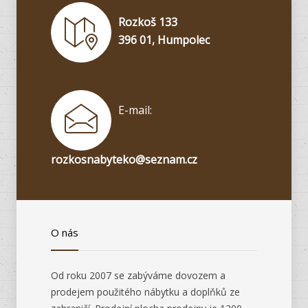
Rozkoš 133
396 01, Humpolec
E-mail:
rozkosnabyteko@seznam.cz
O nás
Od roku 2007 se zabýváme dovozem a
prodejem použitého nábytku a doplňků ze