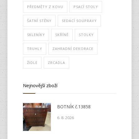
PŘEDMĚTY Z KOVU
PSACÍ STOLY
ŠATNÍ STĚNY
SEDACÍ SOUPRAVY
SKLENÍKY
SKŘÍNĚ
STOLKY
TRUHLY
ZAHRADNÍ DEKORACE
ŽIDLE
ZRCADLA
Nejnovější zboží
BOTNÍK č.13858
6. 8. 2026