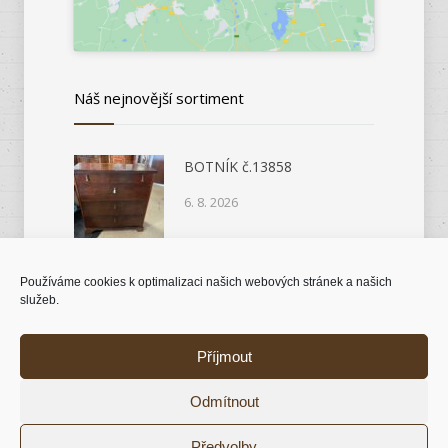
Náš nejnovější sortiment
BOTNÍK č.13858
6. 8. 2026
Používáme cookies k optimalizaci našich webových stránek a našich
KOMODA č.14046
služeb.
6. 8. 2026
Příjmout
Odmítnout
© 2018 Antik nábytek |
Tvorba stránek Kutná
Předvolby