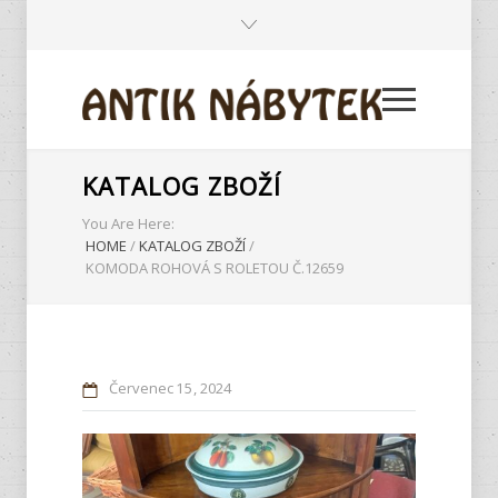
KATALOG ZBOŽÍ
You Are Here:
HOME
/
KATALOG ZBOŽÍ
/
KOMODA ROHOVÁ S ROLETOU Č.12659
Červenec
15
2024