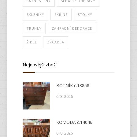
ŠATNÍ STĚNY
SEDACÍ SOUPRAVY
SKLENÍKY
SKŘÍNĚ
STOLKY
TRUHLY
ZAHRADNÍ DEKORACE
ŽIDLE
ZRCADLA
Nejnovější zboží
BOTNÍK č.13858
6. 8. 2026
KOMODA č.14046
6. 8. 2026