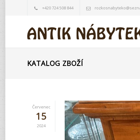
+420 724 508 844
rozkosnabyteko@sezn
KATALOG ZBOŽÍ
Červenec
15
2024