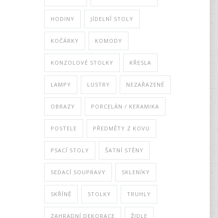
HODINY
JÍDELNÍ STOLY
KOČÁRKY
KOMODY
KONZOLOVÉ STOLKY
KŘESLA
LAMPY
LUSTRY
NEZAŘAZENÉ
OBRAZY
PORCELÁN / KERAMIKA
POSTELE
PŘEDMĚTY Z KOVU
PSACÍ STOLY
ŠATNÍ STĚNY
SEDACÍ SOUPRAVY
SKLENÍKY
SKŘÍNĚ
STOLKY
TRUHLY
ZAHRADNÍ DEKORACE
ŽIDLE