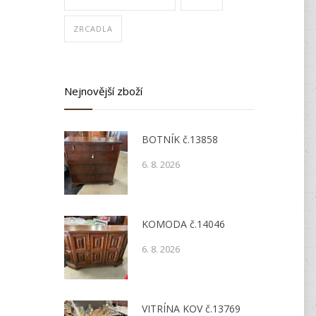
ZRCADLA
Nejnovější zboží
BOTNÍK č.13858
6. 8. 2026
KOMODA č.14046
6. 8. 2026
VITRÍNA KOV č.13769