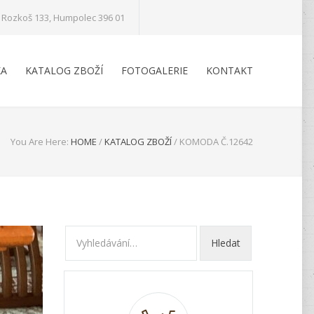
Rozkoš 133, Humpolec 396 01
KA
KATALOG ZBOŽÍ
FOTOGALERIE
KONTAKT
You Are Here:
HOME
/
KATALOG ZBOŽÍ
/
KOMODA Č.12642