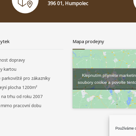
396 01, Humpolec
bytek
Mapa prodejny
ost dopravy
by kartou
Klepnutím přijměte marketi
é parkoviště pro zákazníky
soubory cookie a povolte tent
ejní plocha 1200m²
 na trhu od roku 2007
i mimo pracovní dobu
Používáme c