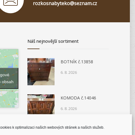
rozkosnabyteko@seznam.cz
Náš nejnovější sortiment
BOTNÍK č.13858
6. 8. 2026
ngové
o obsah
KOMODA č.14046
6. 8. 2026
ookies k optimalizaci našich webových stránek a našich služeb.