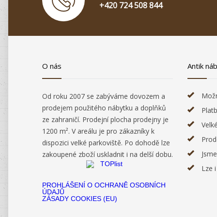
+420 724 508 844
O nás
Antik ná
Možn
Od roku 2007 se zabýváme dovozem a
prodejem použitého nábytku a doplňků
Plat
ze zahraničí. Prodejní plocha prodejny je
Velk
1200 m². V areálu je pro zákazníky k
Prod
dispozici velké parkoviště. Po dohodě lze
Jsme
zakoupené zboží uskladnit i na delší dobu.
Lze 
PROHLÁŠENÍ O OCHRANĚ OSOBNÍCH
ÚDAJŮ
ZÁSADY COOKIES (EU)