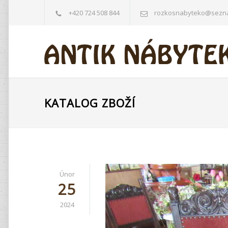
+420 724 508 844
rozkosnabyteko@sezn
KATALOG ZBOŽÍ
Únor
25
2024