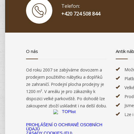
Telefon:
+420 724 508 844
O nás
Antik ná
Možn
Od roku 2007 se zabýváme dovozem a
prodejem použitého nábytku a doplňků
Plat
ze zahraničí. Prodejní plocha prodejny je
Velk
1200 m². V areálu je pro zákazníky k
Prod
dispozici velké parkoviště. Po dohodě lze
Jsme
zakoupené zboží uskladnit i na delší dobu.
Lze 
PROHLÁŠENÍ O OCHRANĚ OSOBNÍCH
ÚDAJŮ
ZÁSADY COOKIES (EU)