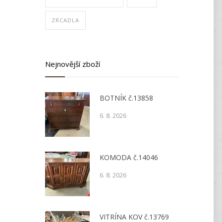
ZRCADLA
Nejnovější zboží
BOTNÍK č.13858
6. 8. 2026
KOMODA č.14046
6. 8. 2026
VITRÍNA KOV č.13769