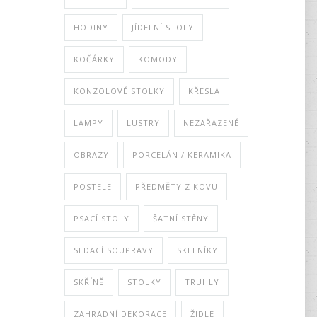
HODINY
JÍDELNÍ STOLY
KOČÁRKY
KOMODY
KONZOLOVÉ STOLKY
KŘESLA
LAMPY
LUSTRY
NEZAŘAZENÉ
OBRAZY
PORCELÁN / KERAMIKA
POSTELE
PŘEDMĚTY Z KOVU
PSACÍ STOLY
ŠATNÍ STĚNY
SEDACÍ SOUPRAVY
SKLENÍKY
SKŘÍNĚ
STOLKY
TRUHLY
ZAHRADNÍ DEKORACE
ŽIDLE