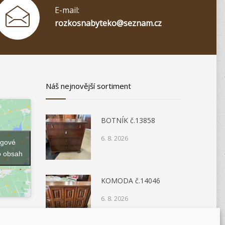
E-mail:
rozkosnabyteko@seznam.cz
Náš nejnovější sortiment
BOTNÍK č.13858
6. 8. 2026
ngové
o obsah
KOMODA č.14046
6. 8. 2026