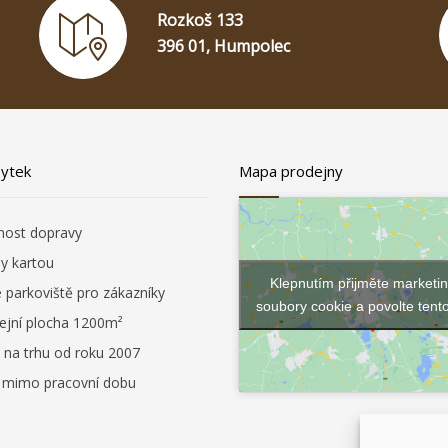
Rozkoš 133
396 01, Humpolec
bytek
Mapa prodejny
ost dopravy
by kartou
Klepnutím přijměte marketi
é parkoviště pro zákazníky
soubory cookie a povolte tent
ejní plocha 1200m²
 na trhu od roku 2007
i mimo pracovní dobu