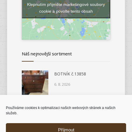
Klepnutím přijměte marketingové soubory
cookie a povolte tento obsah
Náš nejnovější sortiment
BOTNÍK č.13858
6. 8. 2026
Používáme cookies k optimalizaci našich webových stránek a našich
KOMODA č.14046
služeb.
6. 8. 2026
Příjmout