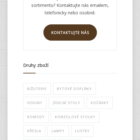
sortimentu? Kontaktujte nás emailem,
telefonicky nebo osobně.
KONTAKTUJTE NÁS
Druhy zboží
BIŽUTERIE
BYTOVÉ DOPLŇKY
HODINY
JÍDELNÍ STOLY
KOČÁRKY
KOMODY
KONZOLOVÉ STOLKY
KŘESLA
LAMPY
LUSTRY