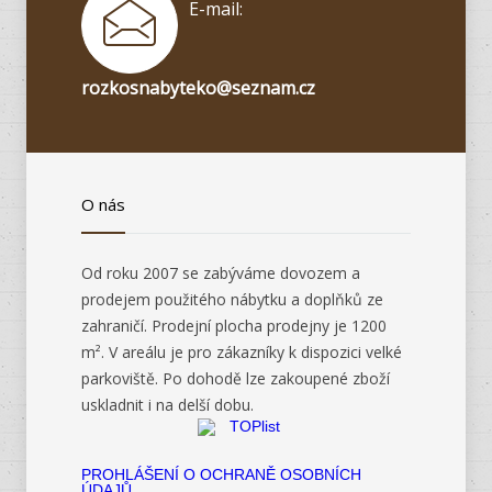
E-mail:
rozkosnabyteko@seznam.cz
O nás
Od roku 2007 se zabýváme dovozem a
prodejem použitého nábytku a doplňků ze
zahraničí. Prodejní plocha prodejny je 1200
m². V areálu je pro zákazníky k dispozici velké
parkoviště. Po dohodě lze zakoupené zboží
uskladnit i na delší dobu.
PROHLÁŠENÍ O OCHRANĚ OSOBNÍCH
ÚDAJŮ