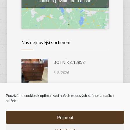
cookie a povolte tento obsah
Náš nejnovější sortiment
BOTNÍK č.13858
6. 8. 2026
Používáme cookies k optimalizaci našich webových stránek a našich
KOMODA č.14046
služeb.
6. 8. 2026
Příjmout