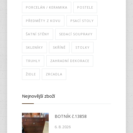
PORCELÁN / KERAMIKA
POSTELE
PŘEDMĚTY Z KOVU
PSACÍ STOLY
ŠATNÍ STĚNY
SEDACÍ SOUPRAVY
SKLENÍKY
SKŘÍNĚ
STOLKY
TRUHLY
ZAHRADNÍ DEKORACE
ŽIDLE
ZRCADLA
Nejnovější zboží
BOTNÍK č.13858
6. 8. 2026