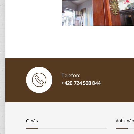
Telefon:
+420 724 508 844
O nás
Antik ná