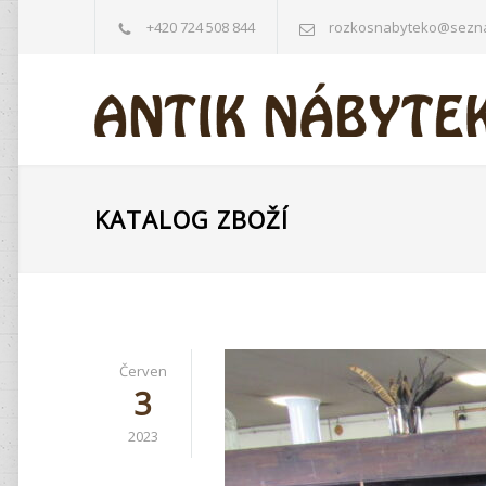
+420 724 508 844
rozkosnabyteko@sezn
KATALOG ZBOŽÍ
Červen
3
2023