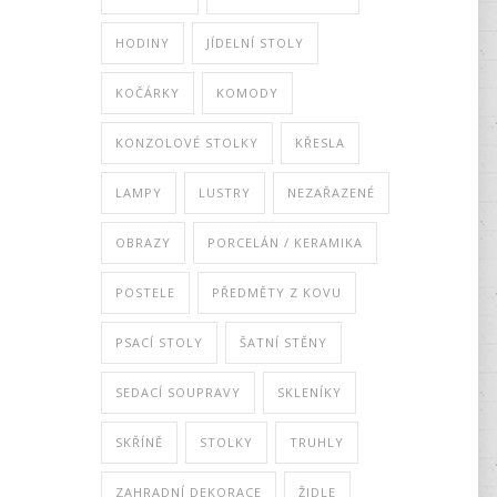
HODINY
JÍDELNÍ STOLY
KOČÁRKY
KOMODY
KONZOLOVÉ STOLKY
KŘESLA
LAMPY
LUSTRY
NEZAŘAZENÉ
OBRAZY
PORCELÁN / KERAMIKA
POSTELE
PŘEDMĚTY Z KOVU
PSACÍ STOLY
ŠATNÍ STĚNY
SEDACÍ SOUPRAVY
SKLENÍKY
SKŘÍNĚ
STOLKY
TRUHLY
ZAHRADNÍ DEKORACE
ŽIDLE