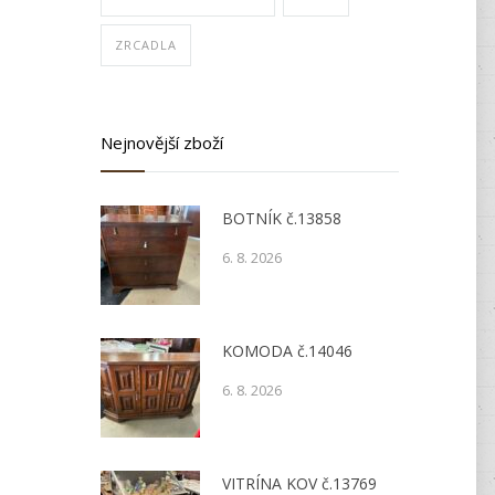
ZRCADLA
Nejnovější zboží
BOTNÍK č.13858
6. 8. 2026
KOMODA č.14046
6. 8. 2026
VITRÍNA KOV č.13769