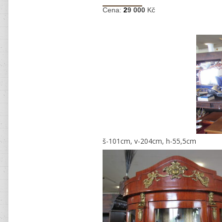
Cena:
2
9 000
Kč
š-101cm, v-204cm, h-55,5cm