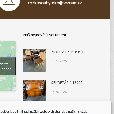
rozkosnabyteko@seznam.cz
Náš nejnovější sortiment
ŽIDLE č.1 / 31 kusů
15. 5. 2026
ngové
o obsah
SEKRETÁŘ č.13706
15. 5. 2026
ookies k optimalizaci našich webových stránek a našich služeb.