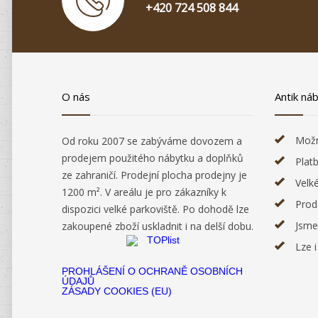
+420 724 508 844
O nás
Antik ná
Možn
Od roku 2007 se zabýváme dovozem a
prodejem použitého nábytku a doplňků
Plat
ze zahraničí. Prodejní plocha prodejny je
Velk
1200 m². V areálu je pro zákazníky k
Prod
dispozici velké parkoviště. Po dohodě lze
Jsme
zakoupené zboží uskladnit i na delší dobu.
Lze 
PROHLÁŠENÍ O OCHRANĚ OSOBNÍCH
ÚDAJŮ
ZÁSADY COOKIES (EU)