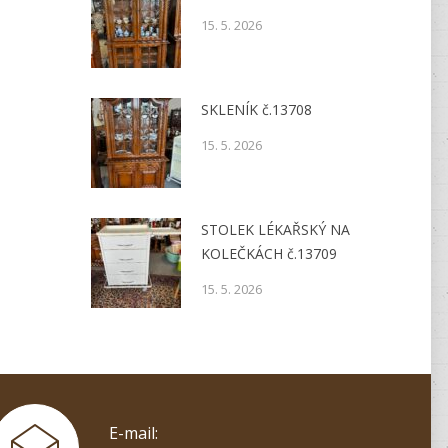
15. 5. 2026
SKLENÍK č.13708
15. 5. 2026
STOLEK LÉKAŘSKÝ NA
KOLEČKÁCH č.13709
15. 5. 2026
E-mail: