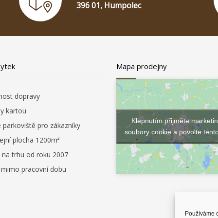
396 01, Humpolec
bytek
Mapa prodejny
ost dopravy
by kartou
Klepnutím přijměte marketi
é parkoviště pro zákazníky
soubory cookie a povolte tent
ejní plocha 1200m²
 na trhu od roku 2007
i mimo pracovní dobu
Používáme c