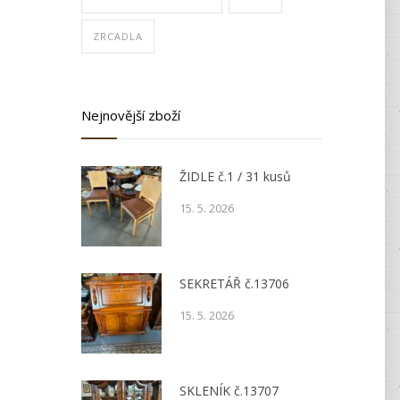
ZRCADLA
Nejnovější zboží
ŽIDLE č.1 / 31 kusů
15. 5. 2026
SEKRETÁŘ č.13706
15. 5. 2026
SKLENÍK č.13707