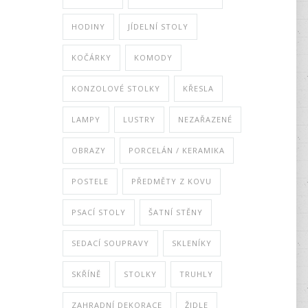
HODINY
JÍDELNÍ STOLY
KOČÁRKY
KOMODY
KONZOLOVÉ STOLKY
KŘESLA
LAMPY
LUSTRY
NEZAŘAZENÉ
OBRAZY
PORCELÁN / KERAMIKA
POSTELE
PŘEDMĚTY Z KOVU
PSACÍ STOLY
ŠATNÍ STĚNY
SEDACÍ SOUPRAVY
SKLENÍKY
SKŘÍNĚ
STOLKY
TRUHLY
ZAHRADNÍ DEKORACE
ŽIDLE