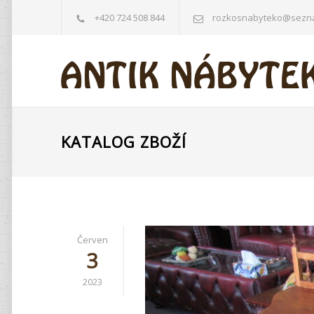
+420 724 508 844
rozkosnabyteko@sezn
KATALOG ZBOŽÍ
Červen
3
2023