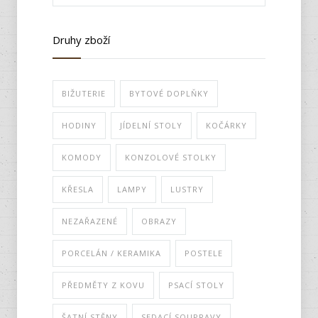
Druhy zboží
BIŽUTERIE
BYTOVÉ DOPLŇKY
HODINY
JÍDELNÍ STOLY
KOČÁRKY
KOMODY
KONZOLOVÉ STOLKY
KŘESLA
LAMPY
LUSTRY
NEZAŘAZENÉ
OBRAZY
PORCELÁN / KERAMIKA
POSTELE
PŘEDMĚTY Z KOVU
PSACÍ STOLY
ŠATNÍ STĚNY
SEDACÍ SOUPRAVY