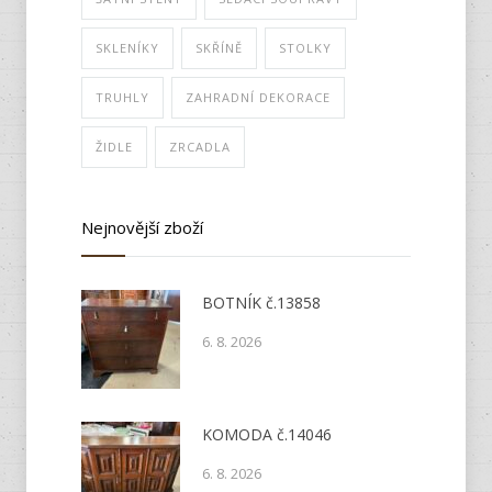
SKLENÍKY
SKŘÍNĚ
STOLKY
TRUHLY
ZAHRADNÍ DEKORACE
ŽIDLE
ZRCADLA
Nejnovější zboží
BOTNÍK č.13858
6. 8. 2026
KOMODA č.14046
6. 8. 2026