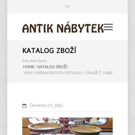
KATALOG ZBOŽÍ
You Are Here:
HOME
/
KATALOG ZBOŽÍ
/
VÁHY S MRAMOROVOU DESKOU + ZÁVAŽÍ Č.10492
Červenec
21
2022