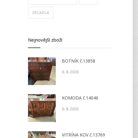
ZRCADLA
Nejnovější zboží
BOTNÍK č.13858
6. 8. 2026
KOMODA č.14046
6. 8. 2026
VITRÍNA KOV č.13769