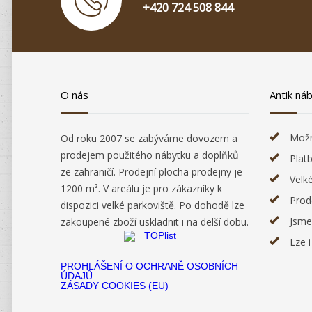
+420 724 508 844
O nás
Antik ná
Možn
Od roku 2007 se zabýváme dovozem a
prodejem použitého nábytku a doplňků
Plat
ze zahraničí. Prodejní plocha prodejny je
Velk
1200 m². V areálu je pro zákazníky k
Prod
dispozici velké parkoviště. Po dohodě lze
Jsme
zakoupené zboží uskladnit i na delší dobu.
Lze 
PROHLÁŠENÍ O OCHRANĚ OSOBNÍCH
ÚDAJŮ
ZÁSADY COOKIES (EU)