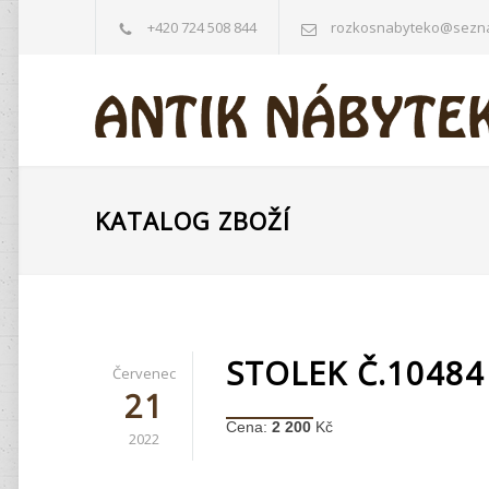
+420 724 508 844
rozkosnabyteko@sezn
KATALOG ZBOŽÍ
STOLEK Č.10484
Červenec
21
Cena:
2 200
Kč
2022