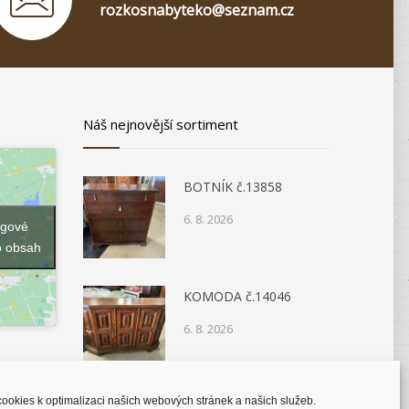
rozkosnabyteko@seznam.cz
Náš nejnovější sortiment
BOTNÍK č.13858
6. 8. 2026
ngové
o obsah
KOMODA č.14046
6. 8. 2026
ookies k optimalizaci našich webových stránek a našich služeb.