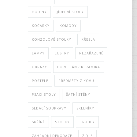
HODINY
JÍDELNÍ STOLY
KOČÁRKY
KOMODY
KONZOLOVÉ STOLKY
KŘESLA
LAMPY
LUSTRY
NEZAŘAZENÉ
OBRAZY
PORCELÁN / KERAMIKA
POSTELE
PŘEDMĚTY Z KOVU
PSACÍ STOLY
ŠATNÍ STĚNY
SEDACÍ SOUPRAVY
SKLENÍKY
SKŘÍNĚ
STOLKY
TRUHLY
ZAHRADNÍ DEKORACE
ŽIDLE