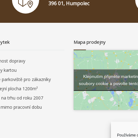
396 01, Humpolec
bytek
Mapa prodejny
ost dopravy
by kartou
Klepnutím přijměte marketi
é parkoviště pro zákazníky
soubory cookie a povolte tent
ejní plocha 1200m²
 na trhu od roku 2007
i mimo pracovní dobu
Používáme c