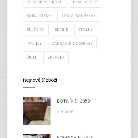
PŘEDMĚTY Z KOVU
PSACÍ STOLY
ŠATNÍ STĚNY
SEDACÍ SOUPRAVY
SKLENÍKY
SKŘÍNĚ
STOLKY
TRUHLY
ZAHRADNÍ DEKORACE
ŽIDLE
ZRCADLA
Nejnovější zboží
BOTNÍK č.13858
6. 8. 2026
KOMODA č.14046