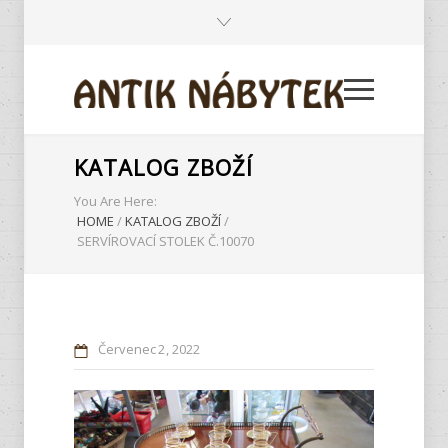
KATALOG ZBOŽÍ
You Are Here:
HOME
/
KATALOG ZBOŽÍ
/
SERVÍROVACÍ STOLEK Č.10070
Červenec
2
2022