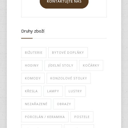
KONTAKTUJTE NÁS
Druhy zboží
BIŽUTERIE
BYTOVÉ DOPLŇKY
HODINY
JÍDELNÍ STOLY
KOČÁRKY
KOMODY
KONZOLOVÉ STOLKY
KŘESLA
LAMPY
LUSTRY
NEZAŘAZENÉ
OBRAZY
PORCELÁN / KERAMIKA
POSTELE