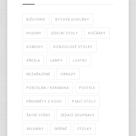
BIŽUTERIE
BYTOVÉ DOPLŇKY
HODINY
JÍDELNÍ STOLY
KOČÁRKY
KOMODY
KONZOLOVÉ STOLKY
KŘESLA
LAMPY
LUSTRY
NEZAŘAZENÉ
OBRAZY
PORCELÁN / KERAMIKA
POSTELE
PŘEDMĚTY Z KOVU
PSACÍ STOLY
ŠATNÍ STĚNY
SEDACÍ SOUPRAVY
SKLENÍKY
SKŘÍNĚ
STOLKY