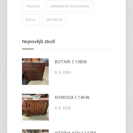
TRUHLY
ZAHRADNÍ DEKORACE
ŽIDLE
ZRCADLA
Nejnovější zboží
BOTNÍK č.13858
6. 8. 2026
KOMODA č.14046
6. 8. 2026
VITRÍNA KOV č.13769