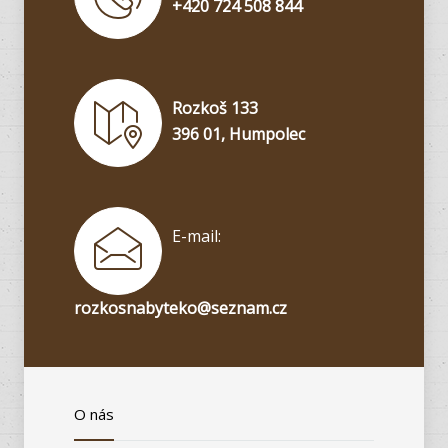
+420 724 508 844
Rozkoš 133
396 01, Humpolec
E-mail:
rozkosnabyteko@seznam.cz
O nás