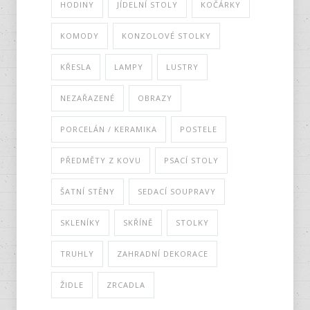
HODINY
JÍDELNÍ STOLY
KOČÁRKY
KOMODY
KONZOLOVÉ STOLKY
KŘESLA
LAMPY
LUSTRY
NEZAŘAZENÉ
OBRAZY
PORCELÁN / KERAMIKA
POSTELE
PŘEDMĚTY Z KOVU
PSACÍ STOLY
ŠATNÍ STĚNY
SEDACÍ SOUPRAVY
SKLENÍKY
SKŘÍNĚ
STOLKY
TRUHLY
ZAHRADNÍ DEKORACE
ŽIDLE
ZRCADLA