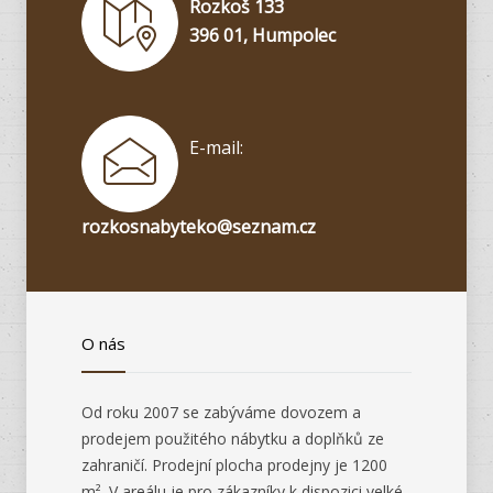
Rozkoš 133
396 01, Humpolec
E-mail:
rozkosnabyteko@seznam.cz
O nás
Od roku 2007 se zabýváme dovozem a
prodejem použitého nábytku a doplňků ze
zahraničí. Prodejní plocha prodejny je 1200
m². V areálu je pro zákazníky k dispozici velké