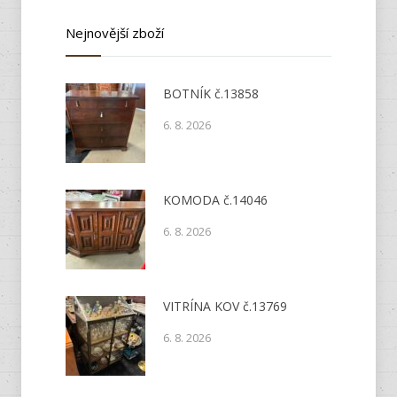
Nejnovější zboží
BOTNÍK č.13858
6. 8. 2026
KOMODA č.14046
6. 8. 2026
VITRÍNA KOV č.13769
6. 8. 2026