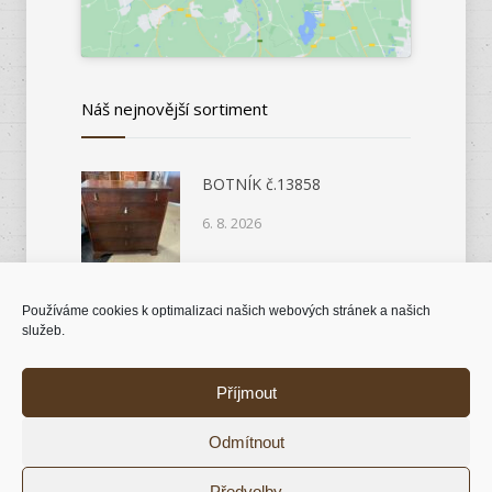
Náš nejnovější sortiment
BOTNÍK č.13858
6. 8. 2026
Používáme cookies k optimalizaci našich webových stránek a našich
KOMODA č.14046
služeb.
6. 8. 2026
Příjmout
Odmítnout
© 2018 Antik nábytek |
Tvorba stránek Kutná
Předvolby