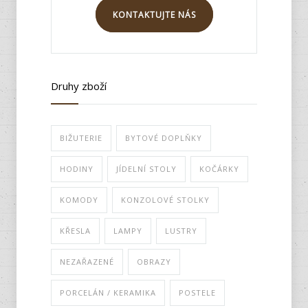
KONTAKTUJTE NÁS
Druhy zboží
BIŽUTERIE
BYTOVÉ DOPLŇKY
HODINY
JÍDELNÍ STOLY
KOČÁRKY
KOMODY
KONZOLOVÉ STOLKY
KŘESLA
LAMPY
LUSTRY
NEZAŘAZENÉ
OBRAZY
PORCELÁN / KERAMIKA
POSTELE