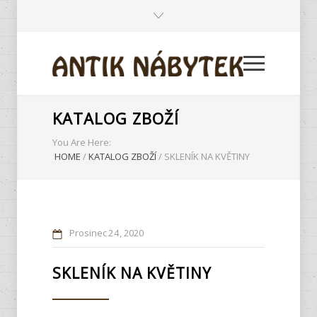
KATALOG ZBOŽÍ
You Are Here:
HOME
/
KATALOG ZBOŽÍ
/
SKLENÍK NA KVĚTINY
Prosinec
24
2020
SKLENÍK NA KVĚTINY