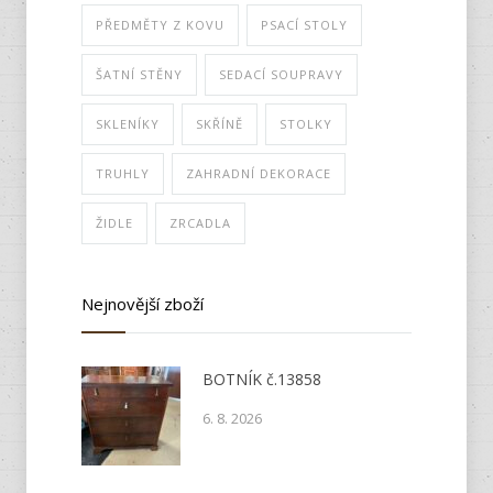
PŘEDMĚTY Z KOVU
PSACÍ STOLY
ŠATNÍ STĚNY
SEDACÍ SOUPRAVY
SKLENÍKY
SKŘÍNĚ
STOLKY
TRUHLY
ZAHRADNÍ DEKORACE
ŽIDLE
ZRCADLA
Nejnovější zboží
BOTNÍK č.13858
6. 8. 2026